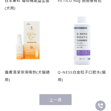
日本專科 寵物機能益生菌
PETiCO hug 抱抱後背包
(犬用)
護膚清潔保濕噴劑(犬貓通
Q-NESS白金粒子口腔水(貓
用)
用)
上一頁